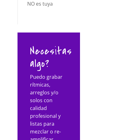
NO es tuya
Necesitas
algo?
Puedo grabar
rítmicas,
arreglos y/o
solos con
calidad
profesional y
listas para
mezclar o re-
amplificar.