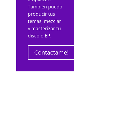
También puedo
producir tus
temas, mezclar
y masterizar tu
disco o EP.
Contactame!