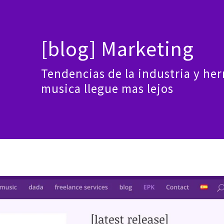
Clases
Guitarrista
Producción
Bio
+
$$
Con
[blog] Marketing
Tendencias de la industria y he
musica llegue mas lejos