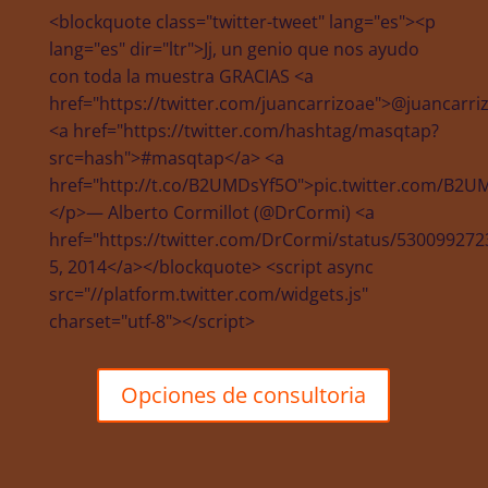
<blockquote class="twitter-tweet" lang="es"><p
lang="es" dir="ltr">Jj, un genio que nos ayudo
con toda la muestra GRACIAS <a
href="https://twitter.com/juancarrizoae">@juancarri
<a href="https://twitter.com/hashtag/masqtap?
src=hash">#masqtap</a> <a
href="http://t.co/B2UMDsYf5O">pic.twitter.com/B2
</p>— Alberto Cormillot (@DrCormi) <a
href="https://twitter.com/DrCormi/status/5300992
5, 2014</a></blockquote> <script async
src="//platform.twitter.com/widgets.js"
charset="utf-8"></script>
Opciones de consultoria