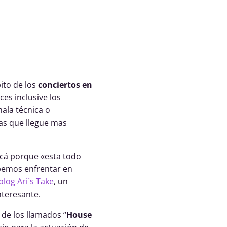
ito de los
conciertos en
es inclusive los
ala técnica o
as que llegue mas
cá porque «esta todo
ebemos enfrentar en
blog Ari´s Take
, un
teresante.
 de los llamados “
House