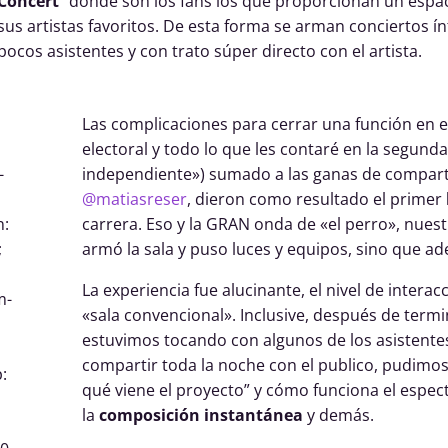
Concert
” donde son los fans los que proporcionan un espac
sus artistas favoritos. De esta forma se arman conciertos í
pocos asistentes y con trato súper directo con el artista.
Las complicaciones para cerrar una función en el 
electoral y todo lo que les contaré en la segund
-
independiente») sumado a las ganas de compart
@matiasreser
, dieron como resultado el primer
n:
carrera. Eso y la GRAN onda de «el perro», nuest
;
armó la sala y puso luces y equipos, sino que a
La experiencia fue alucinante, el nivel de intera
m-
«sala convencional». Inclusive, después de termi
estuvimos tocando con algunos de los asistentes
compartir toda la noche con el publico, pudimo
:
qué viene el proyecto” y cómo funciona el espec
la
composición instantánea
y demás.