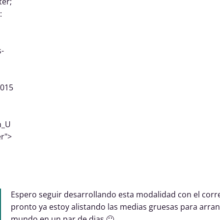
ter;
:
s-
2015
n_U
er">
Espero seguir desarrollando esta modalidad con el corre
pronto ya estoy alistando las medias gruesas para arranc
mundo en un par de dias 🙂