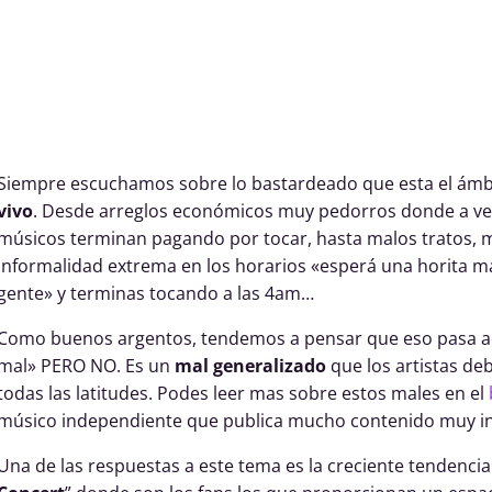
Siempre escuchamos sobre lo bastardeado que esta el ámb
vivo
. Desde arreglos económicos muy pedorros donde a vec
músicos terminan pagando por tocar, hasta malos tratos, m
informalidad extrema en los horarios «esperá una horita m
gente» y terminas tocando a las 4am…
Como buenos argentos, tendemos a pensar que eso pasa a
mal» PERO NO. Es un
mal generalizado
que los artistas d
todas las latitudes. Podes leer mas sobre estos males en el
músico independiente que publica mucho contenido muy in
Una de las respuestas a este tema es la creciente tendencia