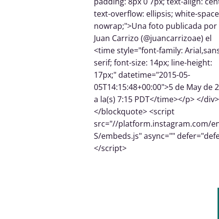
padding: 8px 0 7px; text-align: cen
text-overflow: ellipsis; white-space
nowrap;">Una foto publicada por
Juan Carrizo (@juancarrizoae) el
<time style="font-family: Arial,san
serif; font-size: 14px; line-height:
17px;" datetime="2015-05-
05T14:15:48+00:00">5 de May de 
a la(s) 7:15 PDT</time></p> </div>
</blockquote> <script
src="//platform.instagram.com/e
S/embeds.js" async="" defer="def
</script>