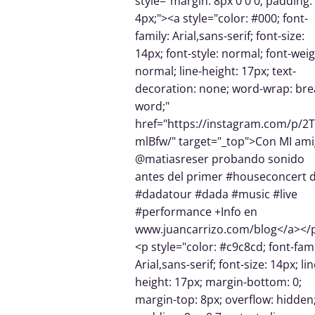
style="margin: 8px 0 0 0; padding:
4px;"><a style="color: #000; font-
family: Arial,sans-serif; font-size:
14px; font-style: normal; font-weig
normal; line-height: 17px; text-
decoration: none; word-wrap: bre
word;"
href="https://instagram.com/p/2
mlBfw/" target="_top">Con MI am
@matiasreser probando sonido
antes del primer #houseconcert d
#dadatour #dada #music #live
#performance +Info en
www.juancarrizo.com/blog</a></
<p style="color: #c9c8cd; font-fami
Arial,sans-serif; font-size: 14px; lin
height: 17px; margin-bottom: 0;
margin-top: 8px; overflow: hidden