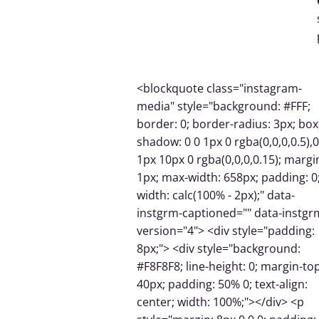
<blockquote class="instagram-
media" style="background: #FFF;
border: 0; border-radius: 3px; box
shadow: 0 0 1px 0 rgba(0,0,0,0.5),0
1px 10px 0 rgba(0,0,0,0.15); margi
1px; max-width: 658px; padding: 0
width: calc(100% - 2px);" data-
instgrm-captioned="" data-instgr
version="4"> <div style="padding:
8px;"> <div style="background:
#F8F8F8; line-height: 0; margin-top
40px; padding: 50% 0; text-align:
center; width: 100%;"></div> <p