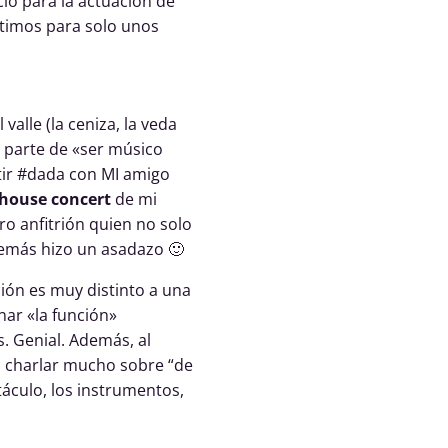
io para la actuación de
ntimos para solo unos
valle (la ceniza, la veda
a parte de «ser músico
ir #dada con MI amigo
house concert
de mi
ro anfitrión quien no solo
demás hizo un asadazo 🙂
cción es muy distinto a una
nar «la función»
. Genial. Además, al
s charlar mucho sobre “de
táculo, los instrumentos,