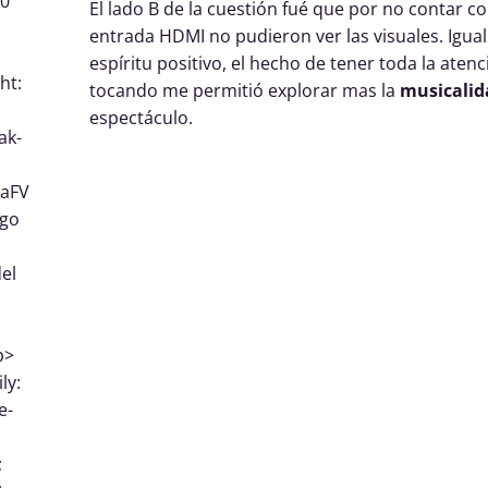
 0
El lado B de la cuestión fué que por no contar c
entrada HDMI no pudieron ver las visuales. Igu
espíritu positivo, el hecho de tener toda la aten
ht:
tocando me permitió explorar mas la
musicalid
espectáculo.
ak-
TaFV
igo
el
p>
ly:
e-
;