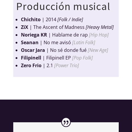
Producción musical
Chichito
| 2014
[Folk / Indie]
ZiX
| The Ascent of Madness
[Heavy Metal]
Noriega KR
| Hablame de rap
[Hip Hop]
Seanan
| No me avisó
[Latin Folk]
Oscar Jara
| No sé donde fué
[New Age]
Filipinell
| Filipinell EP
[Pop Folk]
Zero Frio
| 2.1
[Power Trio]