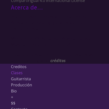
CompartirIgual 4.0 Internacional License
.
Acerca de…
Soy un músico en constante movimiento.
Artista de live looping, guitarrista y multi
instrumentista.
Miembro de ZiX, Anna Fiori, Advena Lupus y
Miasma Theory. Co-Funder de JA!
Colaboro constantemente con otros artistas
alrededor del globo.
[
créditos
]
Creditos
Clases
Guitarrista
Producción
Bio
+
$$