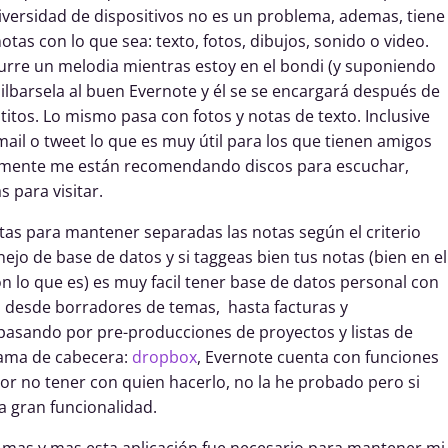
diversidad de dispositivos no es un problema, ademas, tiene
otas con lo que sea: texto, fotos, dibujos, sonido o video.
urre un melodia mientras estoy en el bondi (y suponiendo
lbarsela al buen Evernote y él se se encargará después de
titos. Lo mismo pasa con fotos y notas de texto. Inclusive
il o tweet lo que es muy útil para los que tienen amigos
mente me están recomendando discos para escuchar,
 para visitar.
tas para mantener separadas las notas según el criterio
ejo de base de datos y si taggeas bien tus notas (bien en el
n lo que es) es muy facil tener base de datos personal con
o desde borradores de temas, hasta facturas y
asando por pre-producciones de proyectos y listas de
grama de cabecera:
dropbox
, Evernote cuenta con funciones
or no tener con quien hacerlo, no la he probado pero si
 gran funcionalidad.
mas y mas esta aplicación fue necesario para mantener mi