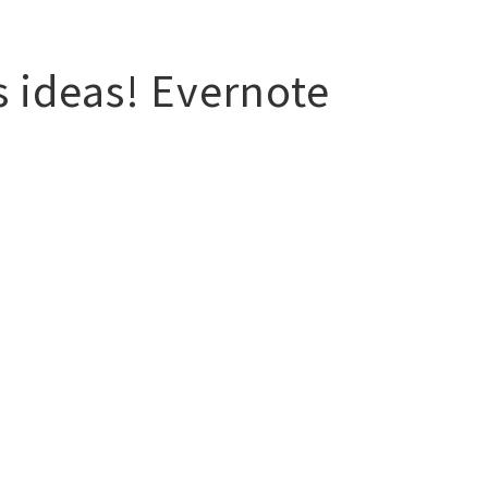
Clases
Guitarrista
Producción
Bio
+
$$
Con
s ideas! Evernote