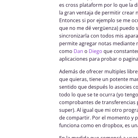
es cross plataform por lo que la 
la gran ventaja de permitir crear n
Entonces si por ejemplo se me oc
que no me dé vergüenza) puedo si
sincronizarla con todos mis apara
permite agregar notas mediante ma
como
Dan
o
Diego
que constante
aplicaciones para probar o paginas
Además de ofrecer multiples libre
que quieras, tiene un potente man
sentido que después lo asocies co
todo lo que se te ocurra (yo teng
comprobantes de transferencias p
super). Al igual que mi otro pro
de compartir. Por el momento y p
funciona como en dropbox, es una
En la medida que comencé a usar 