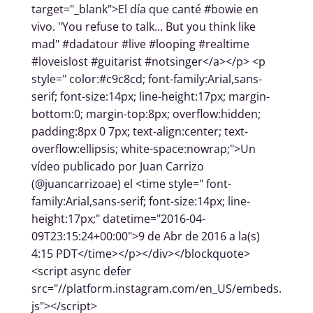
target="_blank">El día que canté #bowie en
vivo. "You refuse to talk... But you think like
mad" #dadatour #live #looping #realtime
#loveislost #guitarist #notsinger</a></p> <p
style=" color:#c9c8cd; font-family:Arial,sans-
serif; font-size:14px; line-height:17px; margin-
bottom:0; margin-top:8px; overflow:hidden;
padding:8px 0 7px; text-align:center; text-
overflow:ellipsis; white-space:nowrap;">Un
vídeo publicado por Juan Carrizo
(@juancarrizoae) el <time style=" font-
family:Arial,sans-serif; font-size:14px; line-
height:17px;" datetime="2016-04-
09T23:15:24+00:00">9 de Abr de 2016 a la(s)
4:15 PDT</time></p></div></blockquote>
<script async defer
src="//platform.instagram.com/en_US/embeds.
js"></script>