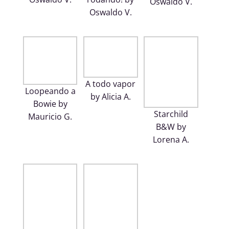
Oswaldo V.
Oswaldo V.
A todo vapor
Loopeando a
by Alicia A.
Bowie by
Starchild
Mauricio G.
B&W by
Lorena A.