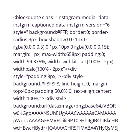
<blockquote class="instagram-media" data-
instgrm-captioned data-instgrm-version="6"
style=" background:#FFF; border:0; border-
radius:3px; box-shadow:0 0 1px 0
rgba(0,0,0,0.5),0 1px 10px 0 rgba(0,0,0,0.15);
margin: 1px; max-width:658px; padding:0;
width:99.375%; width:-webkit-calc(100% - 2px);
width:calc(100% - 2px);"><div
style="padding:8px;"> <div style="
background:#F8F8F8; line-height:0; margin-
top:40px; padding:50.0% 0; text-align:center;
width:100%;"> <div style="
background:url(data:image/png;base64,iVBOR
w0KGgoAAAANSUhEUgAAACwAAAAsCAMAAAA
pWqozAAAAGFBMVEUiIiI9PT0eHh4gIB4hIBkcHB
wcHBwcHBydr+JQAAAACHRSTlMABA4YHyQsM5j