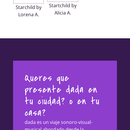
Startchild by
Starchild by
Alicia A.
Lorena A.
Queres que
presente dada en
tu ciudad? o en tu
casa?
dada es un viaje sonoro-visual-
musical abordado desde la