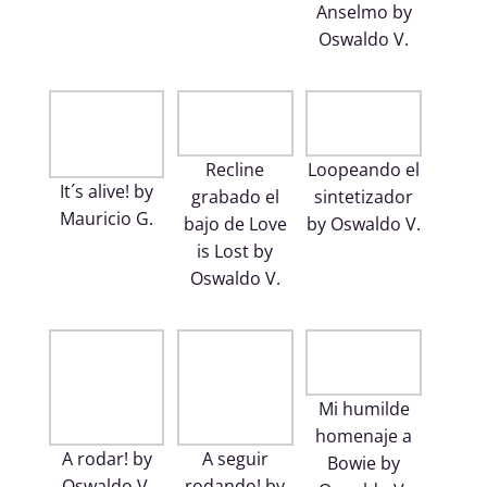
Anselmo by
Oswaldo V.
Recline
Loopeando el
It´s alive! by
grabado el
sintetizador
Mauricio G.
bajo de Love
by Oswaldo V.
is Lost by
Oswaldo V.
Mi humilde
homenaje a
A rodar! by
A seguir
Bowie by
Oswaldo V.
rodando! by