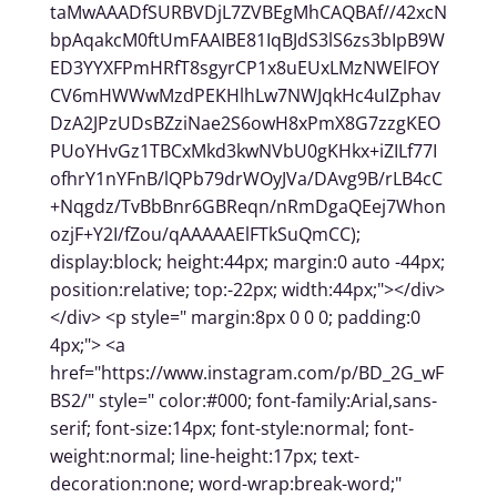
taMwAAADfSURBVDjL7ZVBEgMhCAQBAf//42xcN
bpAqakcM0ftUmFAAIBE81IqBJdS3lS6zs3bIpB9W
ED3YYXFPmHRfT8sgyrCP1x8uEUxLMzNWElFOY
CV6mHWWwMzdPEKHlhLw7NWJqkHc4uIZphav
DzA2JPzUDsBZziNae2S6owH8xPmX8G7zzgKEO
PUoYHvGz1TBCxMkd3kwNVbU0gKHkx+iZILf77I
ofhrY1nYFnB/lQPb79drWOyJVa/DAvg9B/rLB4cC
+Nqgdz/TvBbBnr6GBReqn/nRmDgaQEej7Whon
ozjF+Y2I/fZou/qAAAAAElFTkSuQmCC);
display:block; height:44px; margin:0 auto -44px;
position:relative; top:-22px; width:44px;"></div>
</div> <p style=" margin:8px 0 0 0; padding:0
4px;"> <a
href="https://www.instagram.com/p/BD_2G_wF
BS2/" style=" color:#000; font-family:Arial,sans-
serif; font-size:14px; font-style:normal; font-
weight:normal; line-height:17px; text-
decoration:none; word-wrap:break-word;"