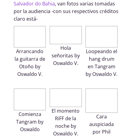
Salvador do Bahia
, van fotos varias tomadas
por la audiencia -con sus respectivos créditos
claro está-
Hola
Arrancando
Loopeando el
señoritas by
la guitarra de
hang drum
Oswaldo V.
Otoño by
en Tangram
Oswaldo V.
by Oswaldo V.
El momento
Comienza
Cara
RiFF de la
Tangram by
auspiciada
noche by
Oswaldo
por Phil
Oswaldo V.