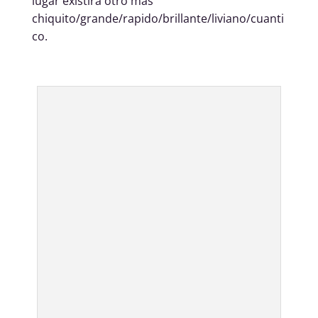
lugar existirá otro mas
chiquito/grande/rapido/brillante/liviano/cuanti
co.