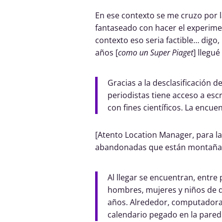
En ese contexto se me cruzo por l
fantaseado con hacer el experim
contexto eso seria factible… dig
años [
como un Super Piaget
] llegué
Gracias a la desclasificación
periodistas tiene acceso a es
con fines científicos. La encue
[Atento Location Manager, para l
abandonadas que están montaña
Al llegar se encuentran, entre
hombres, mujeres y niños de d
años. Alrededor, computadoras
calendario pegado en la pared 