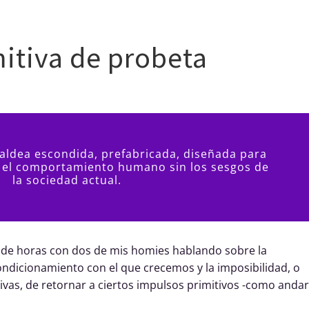
Clases
Guitarrista
Producción
Bio
+
$$
Con
itiva de probeta
aldea escondida, prefabricada, diseñada para
 el comportamiento humano sin los sesgos de
la sociedad actual.
de horas con dos de mis homies hablando sobre la
condicionamiento con el que crecemos y la imposibilidad, o
vas, de retornar a ciertos impulsos primitivos -como andar