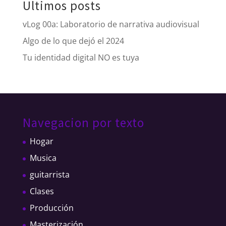
Ultimos posts
vLog 00a: Laboratorio de narrativa audiovisual
Algo de lo que dejó el 2024
Tu identidad digital NO es tuya
Navegacion por texto
Hogar
Musica
guitarrista
Clases
Producción
Masterización