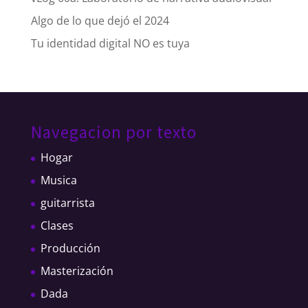
Algo de lo que dejó el 2024
Tu identidad digital NO es tuya
Navegacion por texto
Hogar
Musica
guitarrista
Clases
Producción
Masterización
Dada