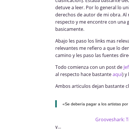
clasificación). Estaba bastante de
detuve a leer. Por lo general lo 
derechos de autor de mi obra. Al 
respecto y me encontre con una gr
basicamente.
Abajo les paso los links mas rele
relevantes me refiero a que lo dem
camino y les paso las fuentes dir
Todo comienza con un post de
Je
al respecto hace bastante
aqui
) y
Ambos articulos dejan bastante cl
«Se debería pagar a los artistas po
Grooveshark: Tr
y…