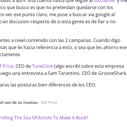
cidido a abrir una cuenta hasta que llegué al
disclaimer
y m
unico que busco es que no pretendan quedarse con los
no ver ese punto claro, me puse a buscar via google al
an discusion respecto de si esta gente es de fiar o no
vantes a nivel contenido con las 2 campanas. Cuando digo
ás que lei hacia referencia a esto, o sea que les ahorro ese
ectamente.
ff Price
, CEO de
TuneCore
(algo escribí sobre esta empresa
 luego una entrevista a Sam Tarantino, CEO de GrooveShark
aras las posturas bien diferences de los CEO:
r el uso de su musica».
Jeff Price
olling The Sea Of Artists To Make A Buck?