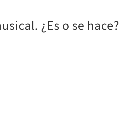
Clases
Guitarrista
Producción
Bio
+
$$
Con
usical. ¿Es o se hace?