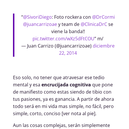
“
@SivoriDiego
: Foto rockera con
@DrCormi
@juancarrizoae
y team de
@ClinicaDrC
se
viene la banda!!
pic.twitter.com/wXz5dFtCOU
” m/
— Juan Carrizo (@juancarrizoae)
diciembre
22, 2014
Eso solo, no tener que atravesar ese tedio
mental y esa
encrucijada cognitiva
que pone
de manifiesto como estas siendo de tibio con
tus pasiones, ya es ganancia. A partir de ahora
todo será en mi vida mas simple, no fácil, pero
simple, corto, conciso [ver nota al pie].
Aun las cosas complejas, serán simplemente