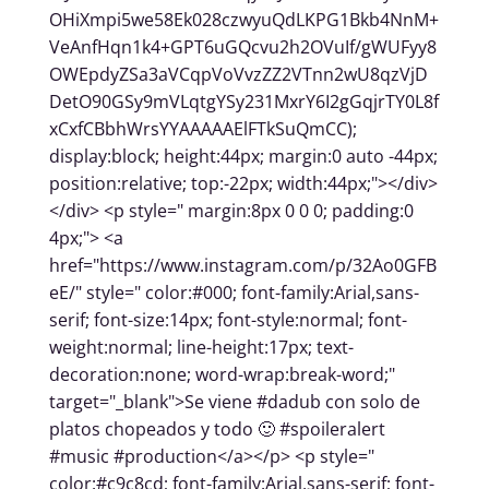
OHiXmpi5we58Ek028czwyuQdLKPG1Bkb4NnM+
VeAnfHqn1k4+GPT6uGQcvu2h2OVuIf/gWUFyy8
OWEpdyZSa3aVCqpVoVvzZZ2VTnn2wU8qzVjD
DetO90GSy9mVLqtgYSy231MxrY6I2gGqjrTY0L8f
xCxfCBbhWrsYYAAAAAElFTkSuQmCC);
display:block; height:44px; margin:0 auto -44px;
position:relative; top:-22px; width:44px;"></div>
</div> <p style=" margin:8px 0 0 0; padding:0
4px;"> <a
href="https://www.instagram.com/p/32Ao0GFB
eE/" style=" color:#000; font-family:Arial,sans-
serif; font-size:14px; font-style:normal; font-
weight:normal; line-height:17px; text-
decoration:none; word-wrap:break-word;"
target="_blank">Se viene #dadub con solo de
platos chopeados y todo 🙂 #spoileralert
#music #production</a></p> <p style="
color:#c9c8cd; font-family:Arial,sans-serif; font-