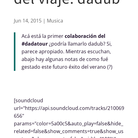
Jun 14, 2015
Musica
Acá está la primer
colaboración del
#dadatour
¿podría llamarlo dadub? Si,
parece apropiado. Mientras escuchan,
abajo hay algunas notas de como fué
gestado este futuro éxito del verano (?)
[soundcloud
url="https://api.soundcloud.com/tracks/210069
656"
params="color=5a00c5&auto_play=false&hide_
related=false&show_comments=true&show_us