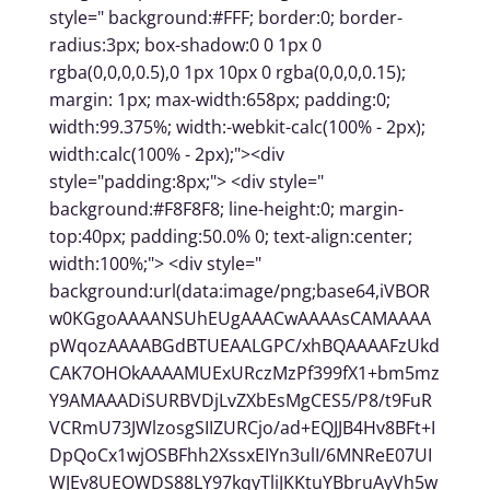
style=" background:#FFF; border:0; border-
radius:3px; box-shadow:0 0 1px 0
rgba(0,0,0,0.5),0 1px 10px 0 rgba(0,0,0,0.15);
margin: 1px; max-width:658px; padding:0;
width:99.375%; width:-webkit-calc(100% - 2px);
width:calc(100% - 2px);"><div
style="padding:8px;"> <div style="
background:#F8F8F8; line-height:0; margin-
top:40px; padding:50.0% 0; text-align:center;
width:100%;"> <div style="
background:url(data:image/png;base64,iVBOR
w0KGgoAAAANSUhEUgAAACwAAAAsCAMAAAA
pWqozAAAABGdBTUEAALGPC/xhBQAAAAFzUkd
CAK7OHOkAAAAMUExURczMzPf399fX1+bm5mz
Y9AMAAADiSURBVDjLvZXbEsMgCES5/P8/t9FuR
VCRmU73JWlzosgSIIZURCjo/ad+EQJJB4Hv8BFt+I
DpQoCx1wjOSBFhh2XssxEIYn3ulI/6MNReE07UI
WJEv8UEOWDS88LY97kqyTliJKKtuYBbruAyVh5w