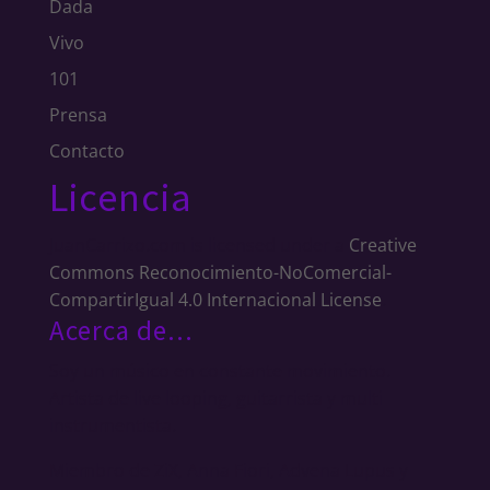
Dada
Vivo
101
Prensa
Contacto
Licencia
JuanCarrizo.com
is licensed under a
Creative
Commons Reconocimiento-NoComercial-
CompartirIgual 4.0 Internacional License
.
Acerca de…
Soy un músico en constante movimiento.
Artista de live looping, guitarrista y multi
instrumentista.
Miembro de ZiX, Anna Fiori, Advena Lupus y