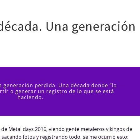
Clases
Guitarrista
Producción
Bio
+
$$
Con
 década. Una generación
a generación perdida. Una década donde “lo
tir o generar un registro de lo que se está
haciendo.
 de Metal days 2016, viendo
gente
metaleros
vikingos de
 sacando fotos y registrando todo, se me ocurrió esto: