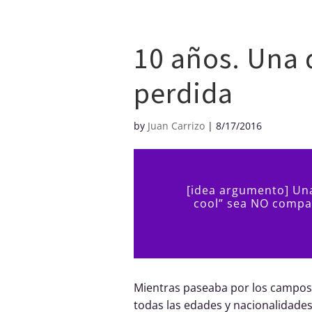
Creditos
10 años. Una
perdida
by
Juan Carrizo
|
8/17/2016
[idea argumento] Un
cool” sea NO compar
Mientras paseaba por los campos
todas las edades y nacionalidades