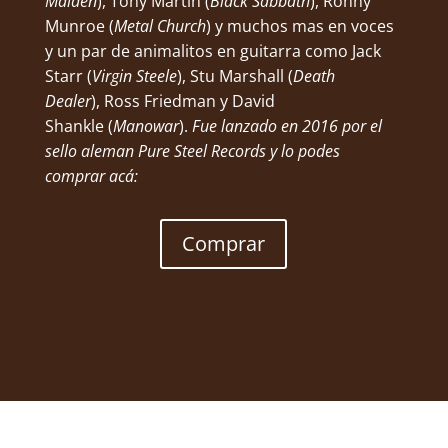
Maiden
), Tony Martin (
Black Sabbath
), Ronny
Munroe (
Metal Church
) y muchos mas en voces
y un par de animalitos en guitarra como Jack
Starr (
Virgin Steele
), Stu Marshall (
Death
Dealer
), Ross Friedman
y David
Shankle (
Manowar
).
Fue lanzado en 2016 por el
sello aleman Pure Steel Records y lo podes
comprar acá:
Comprar