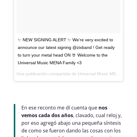
✨ NEW SIGNING ALERT ✨ We’re very excited to
announce our latest signing @zixband ! Get ready
to turn your metal head ON 🤘 Welcome to the
Universal Music MENA Family <3
Una publicación compartida de
Universal Music MENA
(@univ
En ese reconto me dí cuenta que
nos
vemos cada dos años
, clavado, cual reloj y,
por eso agregó abajo una pequeña síntesis
de como se fueron dando las cosas con los