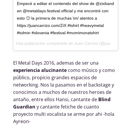
Empecé a editar el contenido del show de @zixband
en @metaldays.festival.official y me encontré con
esto 🙂 la primera de muchas \m/ atentos a
https://juancarrizo.com/ZiX #tshirt #heavymetal
#tolmin #slovenia #festival #momimonatshirt
Una publicación compartida de
Juan Carrizo
(@juancarrizoae) el
El Metal Days 2016, ademas de ser una
experiencia alucinante
como músico y como
público, propicio grandes espacios de
networking. Nos la pasamos en el backstage y
conocimos a muchos de nuestros heroes de
antaño, entre ellos Hansi, cantante de
Blind
Guardian
y cantante fetiche de cuanto
proyecto multi vocalista se arme por ahi -hola
Ayreon-