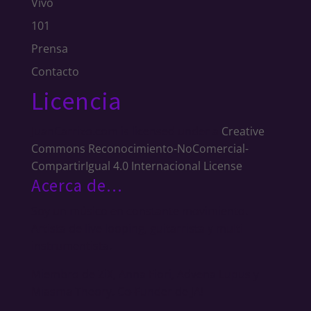
Vivo
101
Prensa
Contacto
Licencia
JuanCarrizo.com
is licensed under a
Creative
Commons Reconocimiento-NoComercial-
CompartirIgual 4.0 Internacional License
.
Acerca de…
Soy un músico en constante movimiento.
Artista de live looping, guitarrista y multi
instrumentista.
Miembro de ZiX, Anna Fiori, Advena Lupus y
Miasma Theory. Co-Funder de JA!