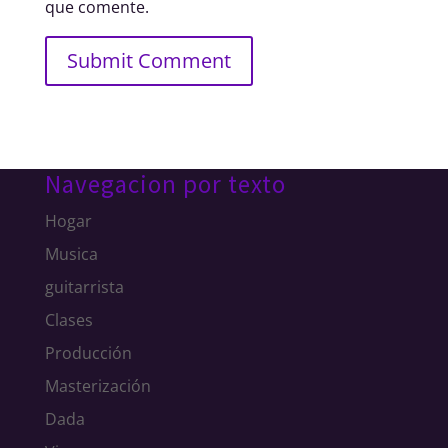
que comente.
Navegacion por texto
Hogar
Musica
guitarrista
Clases
Producción
Masterización
Dada