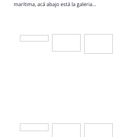
marítima, acá abajo está la galeria…
Playa
privada? No,
Las playas
Las playas al
pero casi.
del sur de
norte de
Solo en la
Porto de
Porto de
playa de
Galinhas
Galinhas,
Porto de
mirando
cerca de los
Galinhas
hacia el
hoteles mas
Pontal de
lujosos
Maracaipe
Una de las