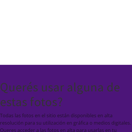
la
desemboca
dura del río
en el mar
Querés usar alguna de
estas fotos?
Todas las fotos en el sitio están disponibles en alta
resolución para su utilización en gráfica o medios digitales.
Queres acceder a las fotos en alta para usarlas en tu