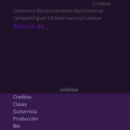
JuanCarrizo.com
is licensed under a
Creative
Commons Reconocimiento-NoComercial-
CompartirIgual 4.0 Internacional License
.
Acerca de…
Soy un músico en constante movimiento.
Artista de live looping, guitarrista y multi
instrumentista.
Miembro de ZiX, Anna Fiori, Advena Lupus y
Miasma Theory. Co-Funder de JA!
Colaboro constantemente con otros artistas
alrededor del globo.
[
créditos
]
Creditos
Clases
Guitarrista
Producción
Bio