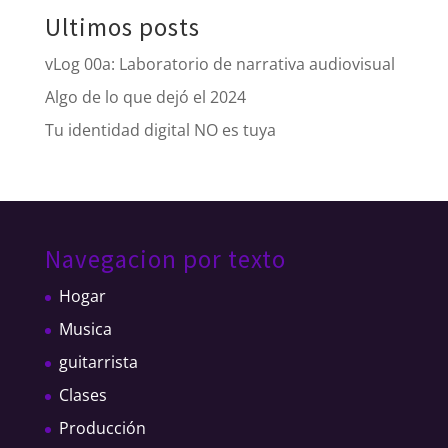
Ultimos posts
vLog 00a: Laboratorio de narrativa audiovisual
Algo de lo que dejó el 2024
Tu identidad digital NO es tuya
Navegacion por texto
Hogar
Musica
guitarrista
Clases
Producción