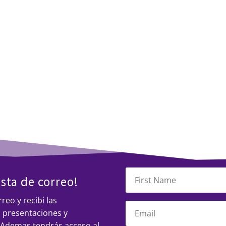
arreglar lo que no esta
- y publicar mi
eon 😉
ista de correo!
reo y recibi las
s presentaciones y
. Ademas tendrás acceso al