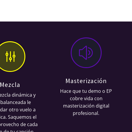
z
g
Masterización
Mezcla
Hace que tu demo o EP
zcla dinámica y
cobre vida con
 balanceada le
masterización digital
dar otro vuelo a
profesional.
ica. Saquemos el
rovecho de cada
n de tu canción.