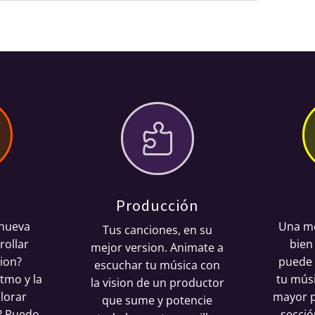

Producción
 nueva
Una me
Tus canciones, en su
rollar
bien
mejor version. Animate a
ion?
puede 
escuchar tu música con
itmo y la
tu mús
la vision de un productor
lorar
mayor p
que sume y potencie
? Puedo
secció