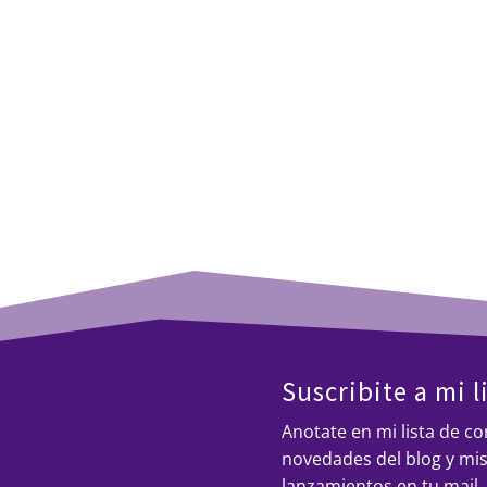
´que 
identidad digital.
roto»
Patr
Suscribite a mi l
Anotate en mi lista de cor
novedades del blog y mi
lanzamientos en tu mail