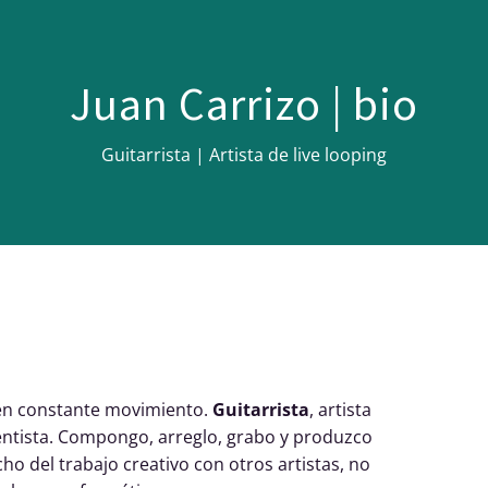
lases
Guitarrista
Producción
Bio
+
$$
Contac
Juan Carrizo | bio
Guitarrista | Artista de live looping
en constante movimiento.
Guitarrista
, artista
mentista. Compongo, arreglo, grabo y produzco
o del trabajo creativo con otros artistas, no