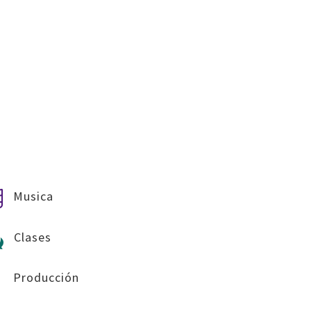
Musica

Clases
w
Producción
g