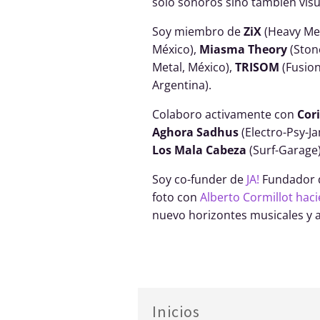
solo sonoros sino también visu
Soy miembro de
ZiX
(Heavy Met
México),
Miasma Theory
(Ston
Metal, México),
TRISOM
(Fusio
Argentina).
Colaboro activamente con
Cor
Aghora Sadhus
(Electro-Psy-J
Los Mala Cabeza
(Surf-Garage)
Soy co-funder de
JA!
Fundador
foto con
Alberto Cormillot hac
nuevo horizontes musicales y ar
Inicios