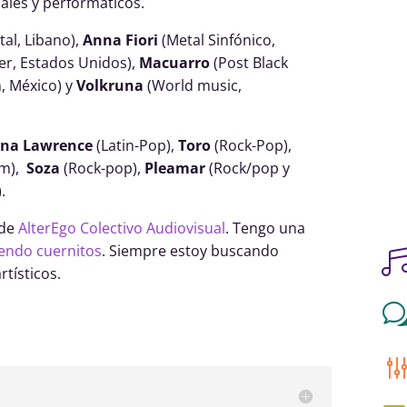
ales y performáticos.
al, Libano),
Anna Fiori
(Metal Sinfónico,
er, Estados Unidos),
Macuarro
(Post Black
n, México) y
Volkruna
(World music,
ina Lawrence
(Latin-Pop),
Toro
(Rock-Pop),
am),
Soza
(Rock-pop),
Pleamar
(Rock/pop y
.
 de
AlterEgo Colectivo Audiovisual
. Tengo una
iendo cuernitos
. Siempre estoy buscando
tísticos.