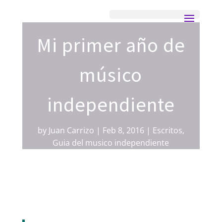
Mi primer año de
músico
independiente
by
Juan Carrizo
Feb 8, 2016
Escritos
,
Guia del musico independiente