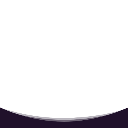
Google play
I
Apple Music

Bandcamp

Spotify

Amazon
